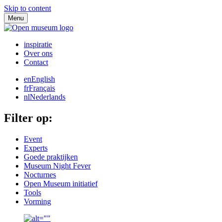
Skip to content
Menu
inspiratie
Over ons
Contact
en
English
fr
Français
nl
Nederlands
Filter op:
Event
Experts
Goede praktijken
Museum Night Fever
Nocturnes
Open Museum initiatief
Tools
Vorming