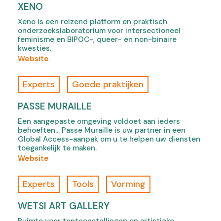
s
R
n
s
XENO
i
A
n
i
Xeno is een reizend platform en praktisch
n
X
e
n
onderzoekslaboratorium voor intersectioneel
n
,
n
n
feminisme en BIPOC-, queer- en non-binaire
e
o
,
e
kwesties.
w
p
o
w
(
Website
t
e
p
t
o
a
n
e
a
f
Experts
Goede praktijken
b
s
n
b
X
)
i
s
)
e
PASSE MURAILLE
n
i
n
Een aangepaste omgeving voldoet aan ieders
n
n
o
behoeften... Passe Muraille is uw partner in een
e
n
,
Global Access-aanpak om u te helpen uw diensten
w
e
o
toegankelijk te maken.
t
w
p
(
Website
a
t
e
o
b
a
n
f
Experts
Tools
Vorming
)
b
s
P
)
i
a
WETSI ART GALLERY
n
s