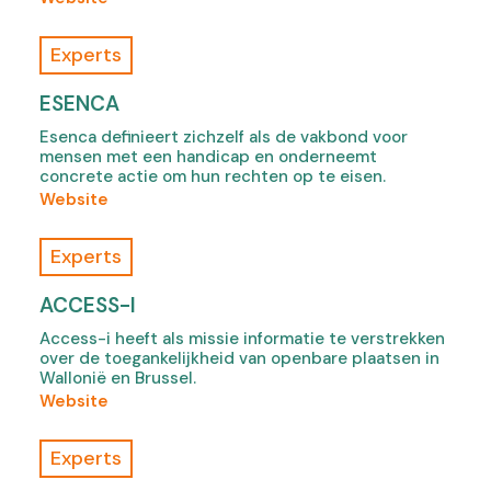
w
s
o
t
o
f
a
Experts
n
L
b
s
e
)
ESENCA
a
8
n
Esenca definieert zichzelf als de vakbond voor
e
mensen met een handicap en onderneemt
s
j
concrete actie om hun rechten op te eisen.
b
o
(
Website
i
u
o
c
r
f
y
Experts
,
E
c
o
s
l
ACCESS-I
p
e
e
e
Access-i heeft als missie informatie te verstrekken
n
t
over de toegankelijkheid van openbare plaatsen in
n
c
t
Wallonië en Brussel.
s
a
e
(
Website
i
,
,
o
n
o
o
f
n
Experts
p
p
A
e
e