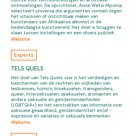
Ruimte voor tentoonstellingen en artistieke
n
s
ontmoetingen. De oprichtster, Anne Wetsi Mpoma,
e
e
selecteert universa die argumenten vormen tegen
w
M
het uitwissen of onzichtbaar maken van
t
u
kunstenaars van Afrikaanse afkomst in de
a
hedendaagse kunstwereld. Het doel is bruggen te
r
slaan tussen instellingen en een divers publiek.
b
a
(
Website
)
i
o
l
f
Experts
l
W
e
e
TELS QUELS
,
t
o
Het doel van Tels Quels vzw is het verdedigen en
s
p
beschermen van de rechten en vrijheden van
i
e
lesbiennes, homo's, biseksuelen, transgenders,
a
queer, interseksuelen, aseksuelen, aromanten en
n
r
andere seksuele en genderminderheden
s
(LGBTQIA+) en het verstrekken van informatie over
t
i
seksuele geaardheid, genderidentiteit en/of -
g
n
expressie en variaties in seksuele kenmerken.
a
n
(
Website
l
e
o
l
w