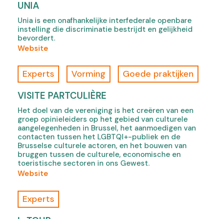
e
UNIA
)
m
t
m
Unia is een onafhankelijke interfederale openbare
I
instelling die discriminatie bestrijdt en gelijkheid
u
n
bevordert.
n
s
(
Website
i
t
o
t
i
f
Experts
Vorming
Goede praktijken
y
t
U
,
u
n
VISITE PARTCULIÈRE
o
u
i
p
t
Het doel van de vereniging is het creëren van een
a
e
groep opinieleiders op het gebied van culturele
v
,
n
aangelegenheden in Brussel, het aanmoedigen van
o
o
contacten tussen het LGBTQI+-publiek en de
s
o
p
Brusselse culturele actoren, en het bouwen van
i
r
bruggen tussen de culturele, economische en
e
n
d
toeristische sectoren in ons Gewest.
n
n
e
(
Website
s
e
g
o
i
w
e
f
Experts
n
t
l
V
n
a
i
i