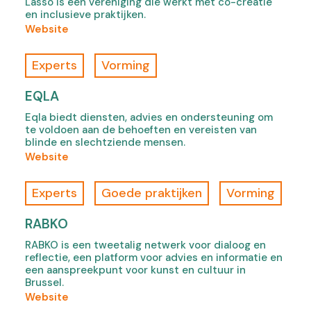
Lasso is een vereniging die werkt met co-creatie
s
o
s
en inclusieve praktijken.
i
u
i
(
Website
n
g
n
o
n
h
n
f
Experts
Vorming
e
A
e
L
w
r
w
a
EQLA
t
t
t
s
a
W
Eqla biedt diensten, advies en ondersteuning om
a
s
b
e
te voldoen aan de behoeften en vereisten van
b
o
blinde en slechtziende mensen.
)
C
)
,
(
Website
a
o
o
r
p
f
e
Experts
Goede praktijken
Vorming
e
E
,
n
q
o
RABKO
s
l
p
i
RABKO is een tweetalig netwerk voor dialoog en
a
e
reflectie, een platform voor advies en informatie en
n
,
n
een aanspreekpunt voor kunst en cultuur in
n
o
s
Brussel.
e
p
i
(
Website
w
e