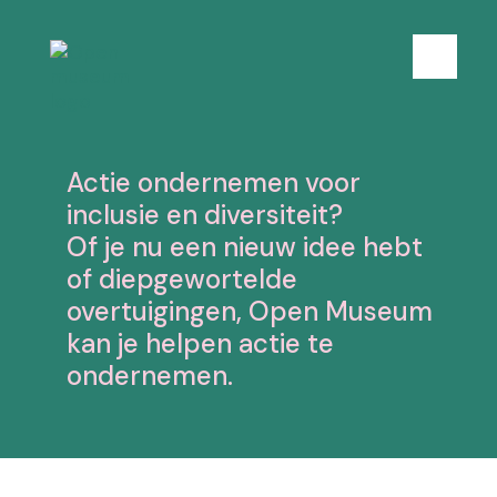
k
i
p
M
t
e
o
n
c
u
o
n
Actie ondernemen voor
t
inclusie en diversiteit?
e
Of je nu een nieuw idee hebt
n
t
of diepgewortelde
overtuigingen, Open Museum
kan je helpen actie te
ondernemen.