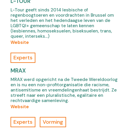
L-TOUR
e
b
j
s
w
)
L-Tour geeft sinds 2014 lesbische of
k
i
t
regenboogtoeren en voordrachten in Brussel om
h
t
a
het verleden en het hedendaagse leven van de
e
e
LGBTQI+ gemeenschap te laten kennen
b
i
p
(lesbiennes, homoseksuelen, biseksuelen, trans,
)
queer, interseks…)
d
a
(
Website
v
r
o
a
t
f
n
c
Experts
L
v
u
-
r
l
MRAX
T
o
i
MRAX werd opgericht na de Tweede Wereldoorlog
o
u
è
en is nu een non-profitorganisatie die racisme,
u
w
r
antisemitisme en vreemdelingenhaat bestrijdt. Ze
r
e
e
streeft naar een pluralistische, egalitaire en
,
rechtvaardige samenleving.
n
,
o
(
Website
e
o
p
o
n
p
e
f
m
e
Experts
Vorming
n
M
a
n