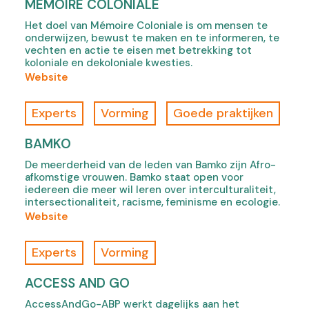
n
MÉMOIRE COLONIALE
n
y
m
s
n
Het doel van Mémoire Coloniale is om mensen te
,
a
i
onderwijzen, bewust te maken en te informeren, te
e
o
n
n
vechten en actie te eisen met betrekking tot
w
p
I
koloniale en dekoloniale kwesties.
n
t
e
n
(
Website
e
a
n
s
o
w
b
s
i
f
t
Experts
Vorming
Goede praktijken
)
i
g
M
a
n
h
é
b
BAMKO
n
t
m
)
e
De meerderheid van de leden van Bamko zijn Afro-
,
o
afkomstige vrouwen. Bamko staat open voor
w
o
i
iedereen die meer wil leren over interculturaliteit,
t
p
r
intersectionaliteit, racisme, feminisme en ecologie.
a
e
e
(
Website
b
n
C
o
)
s
o
f
Experts
Vorming
i
l
B
n
o
a
ACCESS AND GO
n
n
m
e
AccessAndGo-ABP werkt dagelijks aan het
i
k