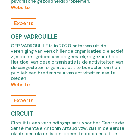
a
psychische gezondheidsproblemen.
,
,
b
(
Website
o
o
)
o
p
p
f
e
Experts
e
L
n
n
'
s
OEP VADROUILLE
s
A
i
i
OEP VADROUILLE is in 2020 ontstaan uit de
u
n
vereniging van verschillende organisaties die actief
n
t
n
zijn op het gebied van de geestelijke gezondheid.
n
r
Het doel van deze organisatie is de activiteiten van
e
e
e
de aangesloten organisaties , te bundelen om hun
w
w
publiek een breder scala van activiteiten aan te
l
t
t
bieden.
i
a
a
(
Website
e
b
b
o
u
)
)
f
Experts
,
O
o
e
CIRCUIT
p
p
e
Circuit is een verbindingsplaats voor het Centre de
V
n
Santé mentale Antonin Artaud vzw, dat in de eerste
a
s
plaats een plaats is om ideeën te delen en uit te