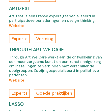
e
A
B
n
e
ARTIZEST
)
s
q
,
Artizest is een Franse expert gespecialiseerd in
i
u
o
participatieve benaderingen en design thinking.
n
a
p
(
Website
n
l
e
o
e
c
n
f
w
Experts
Vorming
o
s
A
t
n
i
r
a
THROUGH ART WE CARE
s
n
t
b
u
Through Art We Care werkt aan de ontwikkeling van
n
i
)
l
een meer zorgzame kunst en een kunstzinnige zorg
e
z
om instellingen te verbinden met verschillende
t
w
e
doelgroepen. Ze zijn gespecialiseerd in palliatieve
i
t
s
patiënten.
n
a
t
(
Website
g
b
,
o
,
)
o
f
Experts
Goede praktijken
o
p
T
p
e
h
LASSO
e
n
r
n