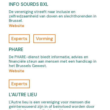
e
b
INFO SOURDS BXL
,
u
)
o
De vereniging streeft naar inclusie en
t
p
zelfredzaamheid van doven en slechthorenden in
r
Brussel.
e
i
(
Website
n
n
o
s
e
f
i
Experts
Vorming
t
I
n
,
n
n
PHARE
o
f
e
p
De PHARE-dienst biedt informatie, advies en
o
w
financiële steun aan mensen met een handicap in
e
S
t
het Brussels Gewest.
n
o
a
(
Website
s
u
b
o
i
r
)
f
n
Experts
d
P
n
s
H
e
L'AUTRE LIEU
B
A
w
X
L'Autre lieu is een vereniging voor mensen die
R
t
geïnteresseerd zijn in of beïnvloed worden door
L
E