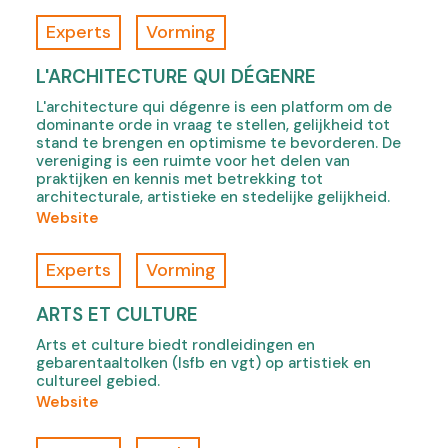
n
o
t
n
n
f
Experts
Vorming
a
s
e
R
b
i
w
A
L'ARCHITECTURE QUI DÉGENRE
)
n
t
B
L'architecture qui dégenre is een platform om de
n
a
K
dominante orde in vraag te stellen, gelijkheid tot
e
b
O
stand te brengen en optimisme te bevorderen. De
w
)
,
vereniging is een ruimte voor het delen van
t
o
praktijken en kennis met betrekking tot
a
architecturale, artistieke en stedelijke gelijkheid.
p
b
(
Website
e
)
o
n
f
s
Experts
Vorming
L
i
'
n
ARTS ET CULTURE
a
n
Arts et culture biedt rondleidingen en
r
e
gebarentaaltolken (lsfb en vgt) op artistiek en
c
w
cultureel gebied.
h
t
(
Website
i
a
o
t
b
f