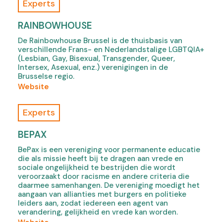
f
Experts
e
t
T
r
a
e
RAINBOWHOUSE
y
b
l
,
De Rainbowhouse Brussel is de thuisbasis van
)
s
o
verschillende Frans- en Nederlandstalige LGBTQIA+
Q
(Lesbian, Gay, Bisexual, Transgender, Queer,
p
u
Intersex, Asexual, enz.) verenigingen in de
e
e
Brusselse regio.
n
l
(
Website
s
s
o
i
,
f
Experts
n
o
R
n
p
a
BEPAX
e
e
i
w
BePax is een vereniging voor permanente educatie
n
n
t
die als missie heeft bij te dragen aan vrede en
s
b
sociale ongelijkheid te bestrijden die wordt
a
i
o
veroorzaakt door racisme en andere criteria die
b
n
w
daarmee samenhangen. De vereniging moedigt het
)
aangaan van allianties met burgers en politieke
n
H
leiders aan, zodat iedereen een agent van
e
o
verandering, gelijkheid en vrede kan worden.
w
u