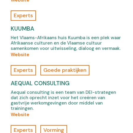
(
Website
o
f
Experts
B
l
KUUMBA
a
Het Vlaams-Afrikaans huis Kuumba is een plek waar
c
Afrikaanse culturen en de Vlaamse cultuur
k
samenkomen voor uitwisseling, dialoog en vermaak.
s
(
Website
p
o
e
f
Experts
Goede praktijken
a
K
k
u
AEQUAL CONSULTING
s
u
B
Aequal consulting is een team van DEI-strategen
m
dat zich oprecht inzet voor het creëren van
a
b
gastvrije werkomgevingen door middel van
c
a
trainingen.
k
,
(
Website
(
o
o
B
p
f
Experts
Vorming
s