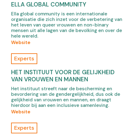
e
c
w
ELLA GLOBAL COMMUNITY
n
n
c
t
s
Ella global community is een internationale
s
e
a
organisatie die zich inzet voor de verbetering van
i
i
s
b
het leven van queer vrouwen en non-binary
n
n
s
mensen uit alle lagen van de bevolking en over de
)
n
n
-
hele wereld.
e
e
i
(
Website
w
w
,
o
t
t
o
f
Experts
a
a
p
E
b
b
e
l
HET INSTITUUT VOOR DE GELIJKHEID
)
)
n
l
VAN VROUWEN EN MANNEN
s
a
Het instituut streeft naar de bescherming en
i
G
bevordering van de gendergelijkheid, dus ook de
n
l
gelijkheid van vrouwen en mannen, en draagt
n
o
hierdoor bij aan een inclusieve samenleving.
e
b
(
Website
w
a
o
t
l
f
Experts
a
C
H
b
o