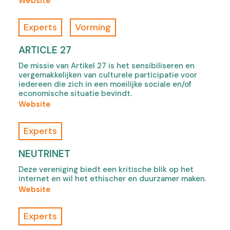
(
Website
t
s
o
a
e
f
Experts
Vorming
b
,
B
)
o
e
ARTICLE 27
p
P
e
De missie van Artikel 27 is het sensibiliseren en
a
n
vergemakkelijken van culturele participatie voor
x
iedereen die zich in een moeilijke sociale en/of
s
,
economische situatie bevindt.
i
o
(
Website
n
p
o
n
e
f
Experts
e
n
A
w
s
r
NEUTRINET
t
i
t
a
Deze vereniging biedt een kritische blik op het
n
i
b
internet en wil het ethischer en duurzamer maken.
n
c
)
(
Website
e
l
o
w
e
f
t
Experts
2
N
a
7