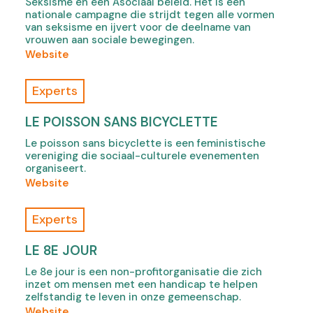
Seksisme en een Asociaal beleid. Het is een
e
n
nationale campagne die strijdt tegen alle vormen
n
c
van seksisme en ijvert voor de deelname van
s
e
vrouwen aan sociale bewegingen.
i
,
(
Website
n
o
o
n
p
f
Experts
e
e
R
w
n
O
LE POISSON SANS BICYCLETTE
t
s
S
Le poisson sans bicyclette is een feministische
a
i
A
vereniging die sociaal-culturele evenementen
b
n
,
organiseert.
)
n
o
(
Website
e
p
o
w
e
f
Experts
t
n
L
a
s
e
LE 8E JOUR
b
i
p
)
n
Le 8e jour is een non-profitorganisatie die zich
o
inzet om mensen met een handicap te helpen
n
i
zelfstandig te leven in onze gemeenschap.
e
s
(
Website