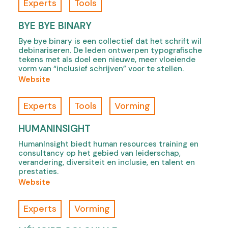
Experts
Tools
e
)
A
c
r
BYE BYE BINARY
t
t
u
Bye bye binary is een collectief dat het schrift wil
s
debinariseren. De leden ontwerpen typografische
r
e
tekens met als doel een nieuwe, meer vloeiende
e
t
vorm van “inclusief schrijven” voor te stellen.
q
C
(
Website
u
u
o
i
l
f
Experts
Tools
Vorming
d
t
B
é
u
y
HUMANINSIGHT
g
r
e
e
HumanInsight biedt human resources training en
e
b
n
consultancy op het gebied van leiderschap,
,
y
verandering, diversiteit en inclusie, en talent en
r
o
e
prestaties.
e
p
b
(
Website
,
e
i
o
o
n
n
f
p
Experts
Vorming
s
a
H
e
i
r
u