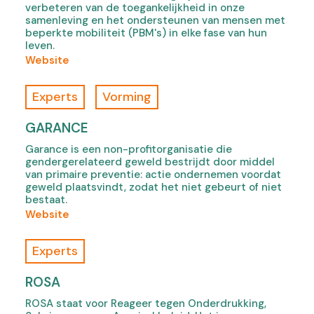
verbeteren van de toegankelijkheid in onze
w
a
o
samenleving en het ondersteunen van mensen met
t
l
,
beperkte mobiliteit (PBM's) in elke fase van hun
a
e
o
leven.
b
,
p
(
Website
)
o
e
o
p
n
f
Experts
Vorming
e
s
A
n
i
c
GARANCE
s
n
c
Garance is een non-profitorganisatie die
i
n
e
gendergerelateerd geweld bestrijdt door middel
n
e
s
van primaire preventie: actie ondernemen voordat
n
w
s
geweld plaatsvindt, zodat het niet gebeurt of niet
e
t
a
bestaat.
w
a
n
(
Website
t
b
d
o
a
)
g
f
Experts
b
o
G
)
,
a
ROSA
o
r
ROSA staat voor Reageer tegen Onderdrukking,
p
a