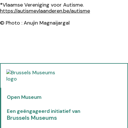
*
Vlaamse Vereniging voor Autisme.
https://autismevlaanderen.be/autisme
© Photo : Anujin Magnaijargal
(
o
p
e
Open Museum
n
s
i
Een geëngageerd initiatief van
n
Brussels Museums
n