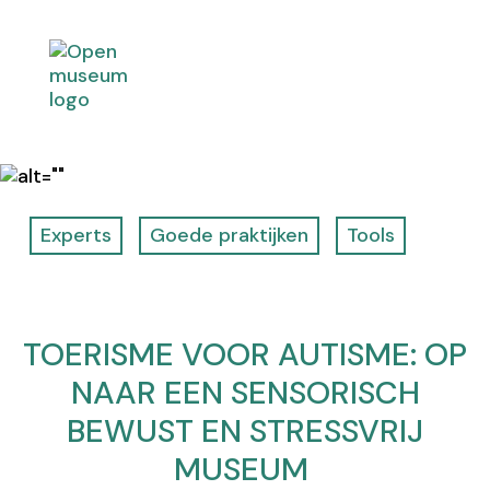
k
i
p
t
o
c
o
n
t
e
Experts
Goede praktijken
Tools
n
t
TOERISME VOOR AUTISME: OP
NAAR EEN SENSORISCH
BEWUST EN STRESSVRIJ
MUSEUM