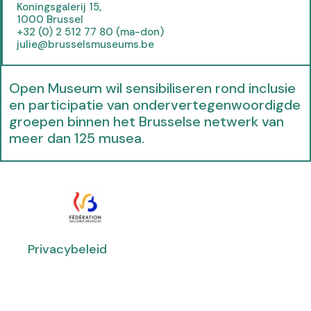
e
Koningsgalerij 15,
w
1000 Brussel
t
+32 (0) 2 512 77 80 (ma-don)
julie@brusselsmuseums.be
a
b
)
Open Museum wil sensibiliseren rond inclusie
en participatie van ondervertegenwoordigde
groepen binnen het Brusselse netwerk van
meer dan 125 musea.
(
(
(
(
(
(
(
o
o
o
o
o
o
o
p
p
p
p
p
p
p
e
Privacybeleid
e
e
e
e
e
e
n
n
n
n
n
n
n
s
s
s
s
s
s
s
i
i
i
i
i
i
i
n