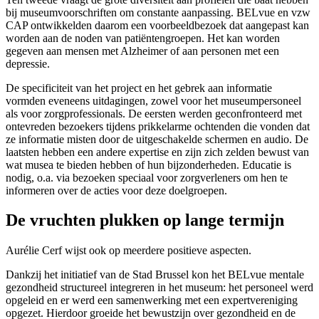
bij museumvoorschriften om constante aanpassing. BELvue en vzw
CAP ontwikkelden daarom een voorbeeldbezoek dat aangepast kan
worden aan de noden van patiëntengroepen. Het kan worden
gegeven aan mensen met Alzheimer of aan personen met een
depressie.
De specificiteit van het project en het gebrek aan informatie
vormden eveneens uitdagingen, zowel voor het museumpersoneel
als voor zorgprofessionals. De eersten werden geconfronteerd met
ontevreden bezoekers tijdens prikkelarme ochtenden die vonden dat
ze informatie misten door de uitgeschakelde schermen en audio. De
laatsten hebben een andere expertise en zijn zich zelden bewust van
wat musea te bieden hebben of hun bijzonderheden. Educatie is
nodig, o.a. via bezoeken speciaal voor zorgverleners om hen te
informeren over de acties voor deze doelgroepen.
De vruchten plukken op lange termijn
Aurélie Cerf wijst ook op meerdere positieve aspecten.
Dankzij het initiatief van de Stad Brussel kon het BELvue mentale
gezondheid structureel integreren in het museum: het personeel werd
opgeleid en er werd een samenwerking met een expertvereniging
opgezet. Hierdoor groeide het bewustzijn over gezondheid en de