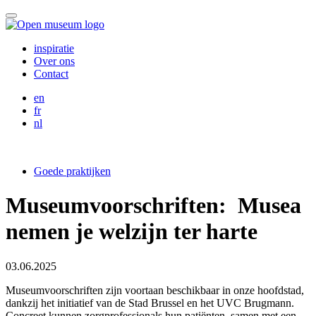
Skip
Menu
to
content
inspiratie
Over ons
Contact
English
en
Français
fr
Nederlands
nl
Goede praktijken
Museumvoorschriften: Musea
nemen je welzijn ter harte
03.06.2025
Museumvoorschriften zijn voortaan beschikbaar in onze hoofdstad,
dankzij het initiatief van de Stad Brussel en het UVC Brugmann.
Concreet kunnen zorgprofessionals hun patiënten, samen met een