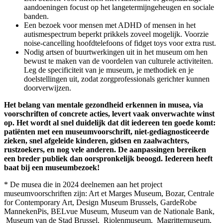
aandoeningen focust op het langetermijngeheugen en sociale
banden.
Een bezoek voor mensen met ADHD of mensen in het
autismespectrum beperkt prikkels zoveel mogelijk. Voorzie
noise-cancelling hoofdtelefoons of fidget toys voor extra rust.
Nodig artsen of buurtwerkingen uit in het museum om hen
bewust te maken van de voordelen van culturele activiteiten.
Leg de specificiteit van je museum, je methodiek en je
doelstellingen uit, zodat zorgprofessionals gerichter kunnen
doorverwijzen.
Het belang van mentale gezondheid erkennen in musea, via
voorschriften of concrete acties, levert vaak onverwachte winst
op. Het wordt al snel duidelijk dat dit iedereen ten goede komt:
patiënten met een museumvoorschrift, niet-gediagnosticeerde
zieken, snel afgeleide kinderen, gidsen en zaalwachters,
rustzoekers, en nog vele anderen. De aanpassingen bereiken
een breder publiek dan oorspronkelijk beoogd. Iedereen heeft
baat bij een museumbezoek!
* De musea die in 2024 deelnemen aan het project
museumvoorschriften zijn: Art et Marges Museum, Bozar, Centrale
for Contemporary Art, Design Museum Brussels, GardeRobe
MannekenPis, BELvue Museum, Museum van de Nationale Bank,
Museum van de Stad Brussel, Riolenmuseum, Magrittemuseum,