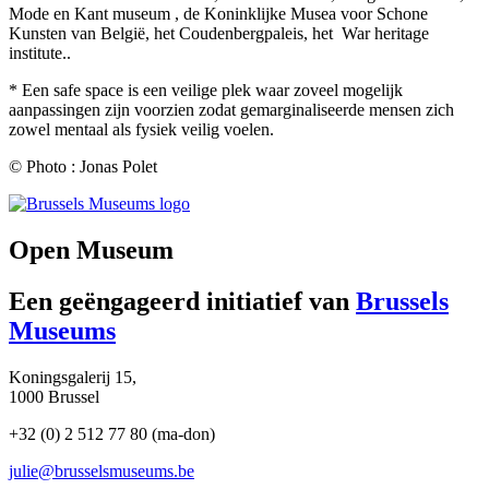
Mode en Kant museum , de Koninklijke Musea voor Schone
Kunsten van België, het Coudenbergpaleis, het War heritage
institute..
* Een safe space is een veilige plek waar zoveel mogelijk
aanpassingen zijn voorzien zodat gemarginaliseerde mensen zich
zowel mentaal als fysiek veilig voelen.
© Photo : Jonas Polet
(opens
in
new
Open Museum
tab)
Een geëngageerd initiatief van
Brussels
Museums
Koningsgalerij 15,
1000 Brussel
+32 (0) 2 512 77 80 (ma-don)
julie@brusselsmuseums.be