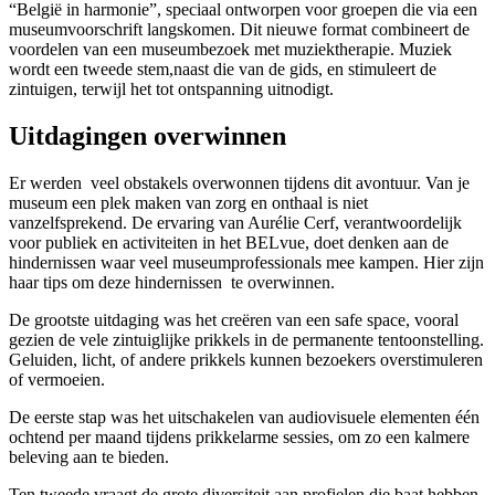
“België in harmonie”, speciaal ontworpen voor groepen die via een
museumvoorschrift langskomen. Dit nieuwe format combineert de
voordelen van een museumbezoek met muziektherapie. Muziek
wordt een tweede stem,naast die van de gids, en stimuleert de
zintuigen, terwijl het tot ontspanning uitnodigt.
Uitdagingen overwinnen
Er werden veel obstakels overwonnen tijdens dit avontuur. Van je
museum een plek maken van zorg en onthaal is niet
vanzelfsprekend. De ervaring van Aurélie Cerf, verantwoordelijk
voor publiek en activiteiten in het BELvue, doet denken aan de
hindernissen waar veel museumprofessionals mee kampen. Hier zijn
haar tips om deze hindernissen te overwinnen.
De grootste uitdaging was het creëren van een safe space, vooral
gezien de vele zintuiglijke prikkels in de permanente tentoonstelling.
Geluiden, licht, of andere prikkels kunnen bezoekers overstimuleren
of vermoeien.
De eerste stap was het uitschakelen van audiovisuele elementen één
ochtend per maand tijdens prikkelarme sessies, om zo een kalmere
beleving aan te bieden.
Ten tweede vraagt de grote diversiteit aan profielen die baat hebben