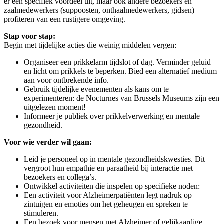
er een specifiek voordeel uit, maar ook andere bezoekers en
zaalmedewerkers (suppoosten, onthaalmedewerkers, gidsen)
profiteren van een rustigere omgeving.
Stap voor stap:
Begin met tijdelijke acties die weinig middelen vergen:
Organiseer een prikkelarm tijdslot of dag. Verminder geluid
en licht om prikkels te beperken. Bied een alternatief medium
aan voor ontbrekende info.
Gebruik tijdelijke evenementen als kans om te
experimenteren: de Nocturnes van Brussels Museums zijn een
uitgelezen moment!
Informeer je publiek over prikkelverwerking en mentale
gezondheid.
Voor wie verder wil gaan:
Leid je personeel op in mentale gezondheidskwesties. Dit
vergroot hun empathie en paraatheid bij interactie met
bezoekers en collega’s.
Ontwikkel activiteiten die inspelen op specifieke noden:
Een activiteit voor Alzheimerpatiënten legt nadruk op
zintuigen en emoties om het geheugen en spreken te
stimuleren.
Een bezoek voor mensen met Alzheimer of gelijkaardige