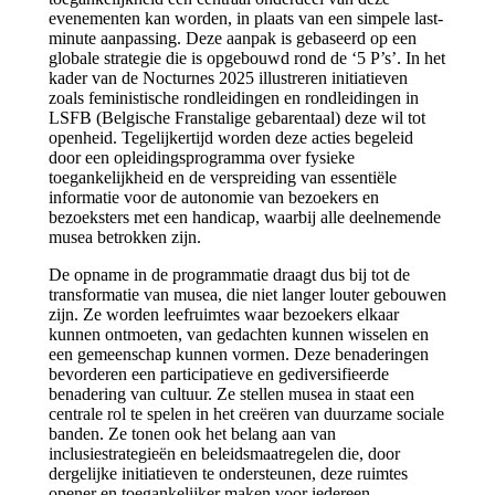
evenementen kan worden, in plaats van een simpele last-
minute aanpassing. Deze aanpak is gebaseerd op een
globale strategie die is opgebouwd rond de ‘5 P’s’. In het
kader van de Nocturnes 2025 illustreren initiatieven
zoals feministische rondleidingen en rondleidingen in
LSFB (Belgische Franstalige gebarentaal) deze wil tot
openheid. Tegelijkertijd worden deze acties begeleid
door een opleidingsprogramma over fysieke
toegankelijkheid en de verspreiding van essentiële
informatie voor de autonomie van bezoekers en
bezoeksters met een handicap, waarbij alle deelnemende
musea betrokken zijn.
De opname in de programmatie draagt dus bij tot de
transformatie van musea, die niet langer louter gebouwen
zijn. Ze worden leefruimtes waar bezoekers elkaar
kunnen ontmoeten, van gedachten kunnen wisselen en
een gemeenschap kunnen vormen. Deze benaderingen
bevorderen een participatieve en gediversifieerde
benadering van cultuur. Ze stellen musea in staat een
centrale rol te spelen in het creëren van duurzame sociale
banden. Ze tonen ook het belang aan van
inclusiestrategieën en beleidsmaatregelen die, door
dergelijke initiatieven te ondersteunen, deze ruimtes
opener en toegankelijker maken voor iedereen.