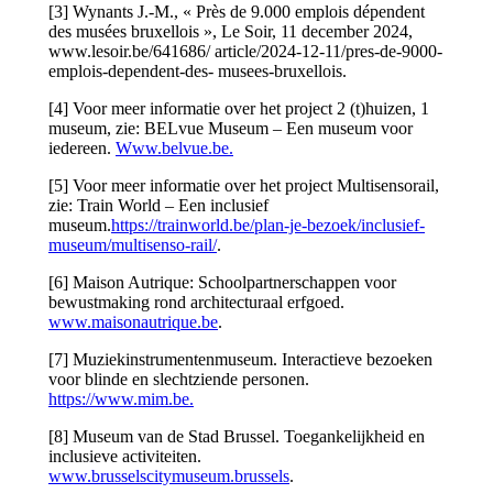
[3] Wynants J.-M., « Près de 9.000 emplois dépendent
des musées bruxellois », Le Soir, 11 december 2024,
www.lesoir.be/641686/ article/2024-12-11/pres-de-9000-
emplois-dependent-des- musees-bruxellois.
[4] Voor meer informatie over het project 2 (t)huizen, 1
museum, zie: BELvue Museum – Een museum voor
iedereen.
Www.belvue.be.
[5] Voor meer informatie over het project Multisensorail,
zie: Train World – Een inclusief
museum.
https://trainworld.be/plan-je-bezoek/inclusief-
museum/multisenso-rail/
.
[6] Maison Autrique: Schoolpartnerschappen voor
bewustmaking rond architecturaal erfgoed.
www.maisonautrique.be
.
[7] Muziekinstrumentenmuseum. Interactieve bezoeken
voor blinde en slechtziende personen.
https://www.mim.be.
[8] Museum van de Stad Brussel. Toegankelijkheid en
inclusieve activiteiten.
www.brusselscitymuseum.brussels
.