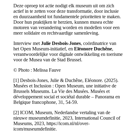
Deze oproep tot actie nodigt elk museum uit om zich
actief in te zetten voor deze transformatie, door inclusie
en duurzaamheid tot fundamentele prioriteiten te maken.
Door hun praktijken te herzien, kunnen musea echte
motoren van verandering worden en modellen voor een
meer solidaire en rechtvaardige samenleving.
Interview met
Julie Desbois-Jones
, coördinatrice van
het Open Museum-initiatief, en
Eléonore Duchêne
,
verantwoordelijke voor digitale ontwikkeling en toerisme
voor de Musea van de Stad Brussel.
© Photo : Melissa Fauve
[1] Desbois-Jones, Julie & Duchêne, Eléonore. (2025).
Musées et Inclusion : Open Museum, une initiative de
Brussels Museums. La Vie des Musées. Musées et
développement social et sociétal durable – Panorama en
Belgique francophone, 31, 54-59.
[2] ICOM, Museum, Nederlandse vertaling van de
nieuwe museumdefinitie, 2023, International Council of
Museums, 2023, https://icom.nl/nl/over-
icom/museumdefinitie.