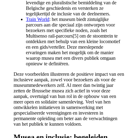
levendige en pluralistische bemiddeling van de
Belgische geschiedenis en versterken ze
tegelijkertijd de inclusie van de deelnemers.
Train World
: het museum biedt zintuiglijke
parcours aan die speciaal zijn ontworpen voor
bezoekers met specifieke noden, zoals het
Multisenso rail-parcours[5] om de stoomtrein te
ontdekken met behulp van een kleine locomotief
en een gids/verteller. Deze meeslepende
ervaringen maken het mogelijk om de manier
waarop musea met een divers publiek omgaan
opnieuw te definiëren.
Deze voorbeelden illustreren de positieve impact van een
inclusieve aanpak, zowel voor bezoekers als voor de
museummedewerkers zelf. Al meer dan twintig jaar
zetten de Brusselse musea zich actief in voor deze
aanpak, overtuigd van hun rol in de opbouw van een
meer open en solidaire samenleving. Veel van hen
ontwikkelen initiatieven in samenwerking met
gespecialiseerde verenigingen en investeren in
permanente opleiding om beter aan de verwachtingen
van het publiek te kunnen voldoen.
Musea en inclusie: begeleiden,