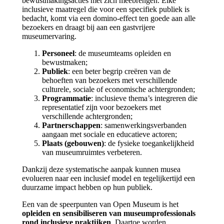
bewustmakingsacties met zich meebrengen. Elke
inclusieve maatregel die voor een specifiek publiek is
bedacht, komt via een domino-effect ten goede aan alle
bezoekers en draagt bij aan een gastvrijere
museumervaring.
Personeel
: de museumteams opleiden en
bewustmaken;
Publiek
: een beter begrip creëren van de
behoeften van bezoekers met verschillende
culturele, sociale of economische achtergronden;
Programmatie
: inclusieve thema’s integreren die
representatief zijn voor bezoekers met
verschillende achtergronden;
Partnerschappen
: samenwerkingsverbanden
aangaan met sociale en educatieve actoren;
Plaats (gebouwen)
: de fysieke toegankelijkheid
van museumruimtes verbeteren.
Dankzij deze systematische aanpak kunnen musea
evolueren naar een inclusief model en tegelijkertijd een
duurzame impact hebben op hun publiek.
Een van de speerpunten van Open Museum is het
opleiden en sensibiliseren van museumprofessionals
rond inclusieve praktijken
. Daartoe worden