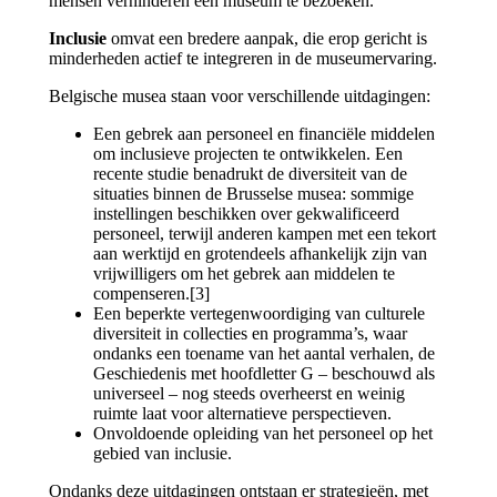
mensen verhinderen een museum te bezoeken.
Inclusie
omvat een bredere aanpak, die erop gericht is
minderheden actief te integreren in de museumervaring.
Belgische musea staan voor verschillende uitdagingen:
Een gebrek aan personeel en financiële middelen
om inclusieve projecten te ontwikkelen. Een
recente studie benadrukt de diversiteit van de
situaties binnen de Brusselse musea: sommige
instellingen beschikken over gekwalificeerd
personeel, terwijl anderen kampen met een tekort
aan werktijd en grotendeels afhankelijk zijn van
vrijwilligers om het gebrek aan middelen te
compenseren.[3]
Een beperkte vertegenwoordiging van culturele
diversiteit in collecties en programma’s, waar
ondanks een toename van het aantal verhalen, de
Geschiedenis met hoofdletter G – beschouwd als
universeel – nog steeds overheerst en weinig
ruimte laat voor alternatieve perspectieven.
Onvoldoende opleiding van het personeel op het
gebied van inclusie.
Ondanks deze uitdagingen ontstaan er strategieën, met