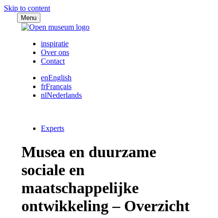
Skip to content
Menu
inspiratie
Over ons
Contact
en
English
fr
Français
nl
Nederlands
Experts
Musea en duurzame
sociale en
maatschappelijke
ontwikkeling – Overzicht