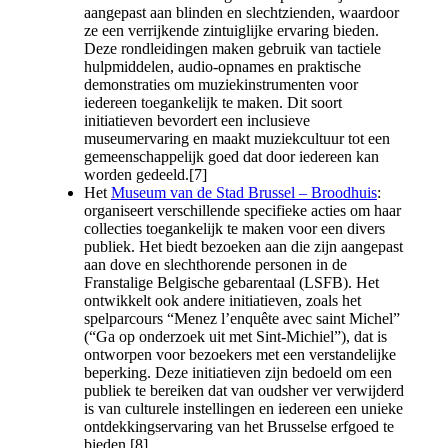
aangepast aan blinden en slechtzienden, waardoor
ze een verrijkende zintuiglijke ervaring bieden.
Deze rondleidingen maken gebruik van tactiele
hulpmiddelen, audio-opnames en praktische
demonstraties om muziekinstrumenten voor
iedereen toegankelijk te maken. Dit soort
initiatieven bevordert een inclusieve
museumervaring en maakt muziekcultuur tot een
gemeenschappelijk goed dat door iedereen kan
worden gedeeld.[7]
Het
Museum van de Stad Brussel – Broodhuis
:
organiseert verschillende specifieke acties om haar
collecties toegankelijk te maken voor een divers
publiek. Het biedt bezoeken aan die zijn aangepast
aan dove en slechthorende personen in de
Franstalige Belgische gebarentaal (LSFB). Het
ontwikkelt ook andere initiatieven, zoals het
spelparcours “Menez l’enquête avec saint Michel”
(“Ga op onderzoek uit met Sint-Michiel”), dat is
ontworpen voor bezoekers met een verstandelijke
beperking. Deze initiatieven zijn bedoeld om een
publiek te bereiken dat van oudsher ver verwijderd
is van culturele instellingen en iedereen een unieke
ontdekkingservaring van het Brusselse erfgoed te
bieden.[8]