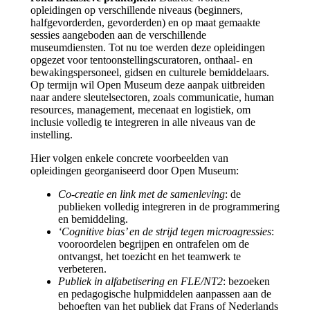
opleidingen op verschillende niveaus (beginners,
halfgevorderden, gevorderden) en op maat gemaakte
sessies aangeboden aan de verschillende
museumdiensten. Tot nu toe werden deze opleidingen
opgezet voor tentoonstellingscuratoren, onthaal- en
bewakingspersoneel, gidsen en culturele bemiddelaars.
Op termijn wil Open Museum deze aanpak uitbreiden
naar andere sleutelsectoren, zoals communicatie, human
resources, management, mecenaat en logistiek, om
inclusie volledig te integreren in alle niveaus van de
instelling.
Hier volgen enkele concrete voorbeelden van
opleidingen georganiseerd door Open Museum:
Co-creatie en link met de samenleving
: de
publieken volledig integreren in de programmering
en bemiddeling.
‘Cognitive bias’ en de strijd tegen microagressies
:
vooroordelen begrijpen en ontrafelen om de
ontvangst, het toezicht en het teamwerk te
verbeteren.
Publiek in alfabetisering en FLE/NT2
: bezoeken
en pedagogische hulpmiddelen aanpassen aan de
behoeften van het publiek dat Frans of Nederlands