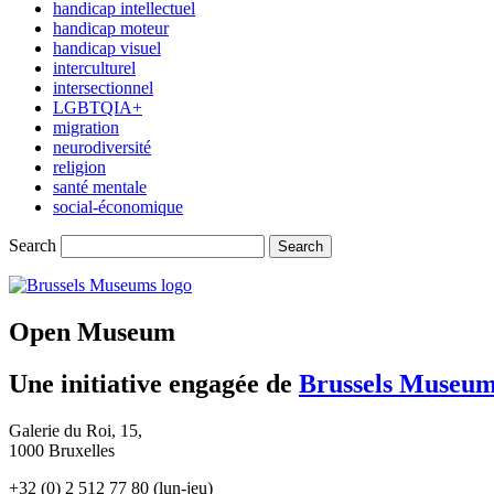
handicap intellectuel
handicap moteur
handicap visuel
interculturel
intersectionnel
LGBTQIA+
migration
neurodiversité
religion
santé mentale
social-économique
Search
(opens
in
new
Open Museum
tab)
Une initiative engagée de
Brussels Museu
Galerie du Roi, 15,
1000 Bruxelles
+32 (0) 2 512 77 80 (lun-jeu)