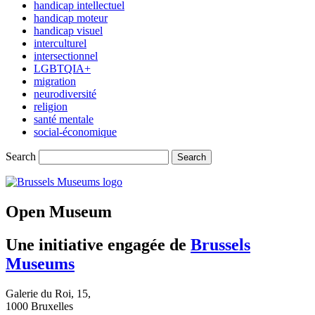
handicap intellectuel
handicap moteur
handicap visuel
interculturel
intersectionnel
LGBTQIA+
migration
neurodiversité
religion
santé mentale
social-économique
Search
(opens
in
new
Open Museum
tab)
Une initiative engagée de
Brussels
Museums
Galerie du Roi, 15,
1000 Bruxelles