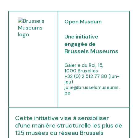
(
Open Museum
o
p
Une initiative
e
engagée de
n
Brussels Museums
s
i
Galerie du Roi, 15,
n
1000 Bruxelles
n
+32 (0) 2 512 77 80 (lun-
e
jeu)
julie@brusselsmuseums.
w
be
t
a
b
)
Cette initiative vise à sensibiliser
d’une manière structurelle les plus de
125 musées du réseau Brussels