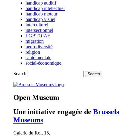
handicap auditif
handicap intellectuel
handicap moteur
handicap visuel
interculturel
intersectionnel
LGBTQIA+
migration
neurodiversité
religion
santé mentale
social-économique
Search
(opens
in
new
Open Museum
tab)
Une initiative engagée de
Brussels
Museums
Galerie du Roi, 15,