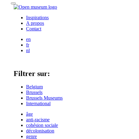
Skip
Menu
to
content
Inspirations
A propos
Contact
English
en
Français
fr
Nederlands
nl
Filtrer sur:
Belgium
Brussels
Brussels Museums
International
âge
anti-racisme
cohésion sociale
décolonisation
genre