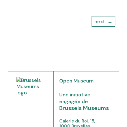
next
(
Open Museum
o
p
Une initiative
e
engagée de
n
Brussels Museums
s
i
Galerie du Roi, 15,
n
1000 Bruxelles