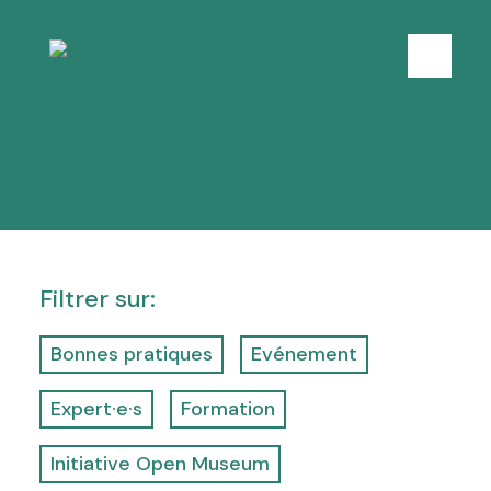
k
i
p
M
t
e
o
n
c
u
o
n
t
e
n
t
Filtrer sur:
Bonnes pratiques
Evénement
Expert·e·s
Formation
Initiative Open Museum