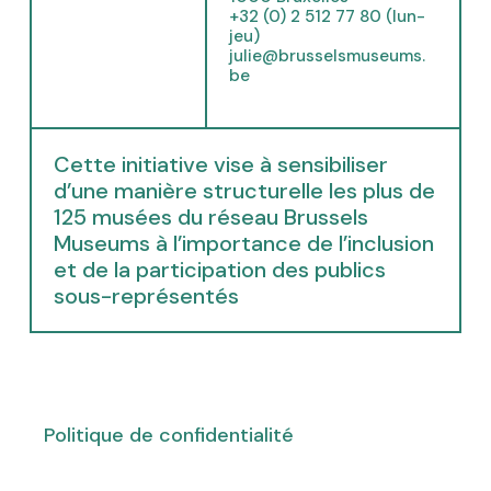
n
+32 (0) 2 512 77 80 (lun-
e
jeu)
julie@brusselsmuseums.
w
be
t
a
b
)
Cette initiative vise à sensibiliser
d’une manière structurelle les plus de
125 musées du réseau Brussels
Museums à l’importance de l’inclusion
et de la participation des publics
sous-représentés
(
(
(
(
(
(
(
o
o
o
o
o
o
o
Politique de confidentialité
p
p
p
p
p
p
p
e
e
e
e
e
e
e
n
n
n
n
n
n
n