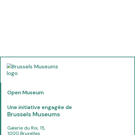
(
o
p
e
Open Museum
n
s
i
Une initiative engagée de
n
Brussels Museums
n
e
Galerie du Roi, 15,
w
1000 Bruxelles