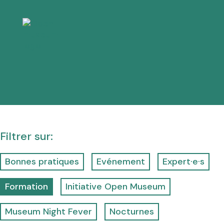
k
i
p
t
o
c
o
n
t
e
n
t
Filtrer sur:
Bonnes pratiques
Evénement
Expert·e·s
Formation
Initiative Open Museum
Museum Night Fever
Nocturnes