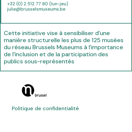
t
+32 (0) 2 512 77 80 (lun-jeu)
julie@brusselsmuseums.be
a
b
)
Cette initiative vise à sensibiliser d’une
manière structurelle les plus de 125 musées
du réseau Brussels Museums à l’importance
de l’inclusion et de la participation des
publics sous-représentés
(
(
(
(
(
(
(
o
o
o
o
o
o
o
p
p
p
p
p
p
p
e
Politique de confidentialité
e
e
e
e
e
e
n
n
n
n
n
n
n
s
s
s
s
s
s
s
i
i
i
i
i
i
i
n