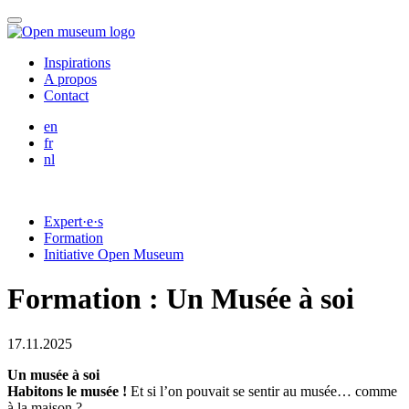
Skip
Menu
to
content
Inspirations
A propos
Contact
English
en
Français
fr
Nederlands
nl
Expert·e·s
Formation
Initiative Open Museum
Formation : Un Musée à soi
17.11.2025
Un musée à soi
Habitons le musée !
Et si l’on pouvait se sentir au musée… comme
à la maison ?