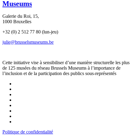
Museums
Galerie du Roi, 15,
1000 Bruxelles
+32 (0) 2 512 77 80 (lun-jeu)
julie@brusselsmuseums.be
Cette initiative vise à sensibiliser d’une manière structurelle les plus
de 125 musées du réseau Brussels Museums à l’importance de
l’inclusion et de la participation des publics sous-représentés
(opens
in
(opens
new
in
(opens
tab)
new
in
(opens
tab)
new
in
tab)
new
(opens
tab)
in
(opens
new
in
(opens
tab)
new
in
Politique de confidentialité
tab)
new