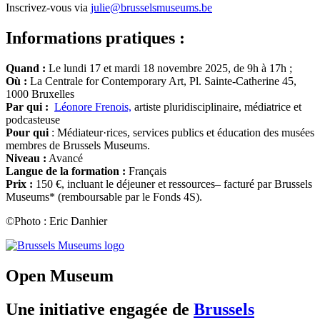
Inscrivez-vous via
julie@brusselsmuseums.be
Informations pratiques :
Quand :
Le lundi 17 et mardi 18 novembre 2025, de 9h à 17h ;
Où :
La Centrale for Contemporary Art, Pl. Sainte-Catherine 45,
1000 Bruxelles
Par qui :
Léonore Frenois,
artiste pluridisciplinaire, médiatrice et
podcasteuse
Pour qui
: Médiateur·rices, services publics et éducation des musées
membres de Brussels Museums.
Niveau :
Avancé
Langue de la formation :
Français
Prix :
150 €, incluant le déjeuner et ressources– facturé par Brussels
Museums* (remboursable par le Fonds 4S).
©Photo : Eric Danhier
(opens
in
new
Open Museum
tab)
Une initiative engagée de
Brussels