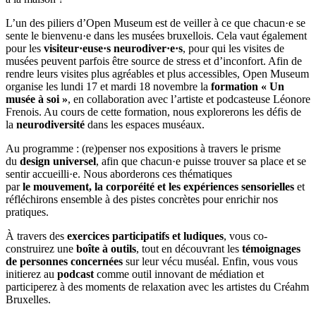
L’un des piliers d’Open Museum est de veiller à ce que chacun·e se
sente le bienvenu·e dans les musées bruxellois. Cela vaut également
pour les
visiteur·euse·s neurodiver·e·s
, pour qui les visites de
musées peuvent parfois être source de stress et d’inconfort. Afin de
rendre leurs visites plus agréables et plus accessibles, Open Museum
organise les lundi 17 et mardi 18 novembre la
formation « Un
musée à soi »
, en collaboration avec l’artiste et podcasteuse Léonore
Frenois. Au cours de cette formation, nous explorerons les défis de
la
neurodiversité
dans les espaces muséaux.
Au programme : (re)penser nos expositions à travers le prisme
du
design universel
, afin que chacun·e puisse trouver sa place et se
sentir accueilli·e. Nous aborderons ces thématiques
par
le
mouvement, la corporéité et les expériences sensorielles
et
réfléchirons ensemble à des pistes concrètes pour enrichir nos
pratiques.
À travers des
exercices participatifs et ludiques
, vous co-
construirez une
boîte à outils
, tout en découvrant les
témoignages
de personnes concernées
sur leur vécu muséal. Enfin, vous vous
initierez au
podcast
comme outil innovant de médiation et
participerez à des moments de relaxation avec les artistes du Créahm
Bruxelles.