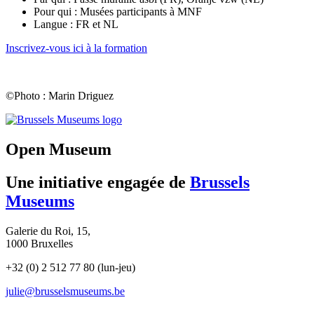
Pour qui : Musées participants à MNF
Langue : FR et NL
Inscrivez-vous ici à la formation
©Photo : Marin Driguez
(opens
in
new
Open Museum
tab)
Une initiative engagée de
Brussels
Museums
Galerie du Roi, 15,
1000 Bruxelles
+32 (0) 2 512 77 80 (lun-jeu)
julie@brusselsmuseums.be