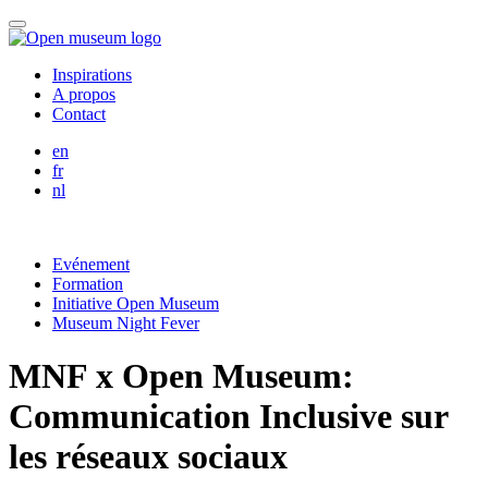
Skip
Menu
to
content
Inspirations
A propos
Contact
English
en
Français
fr
Nederlands
nl
Evénement
Formation
Initiative Open Museum
Museum Night Fever
MNF x Open Museum:
Communication Inclusive sur
les réseaux sociaux