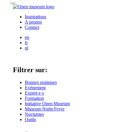
Skip
Menu
to
content
Inspirations
A propos
Contact
English
en
Français
fr
Nederlands
nl
Filtrer sur:
Bonnes pratiques
Evénement
Expert·e·s
Formation
Initiative Open Museum
Museum Night Fever
Nocturnes
Outils