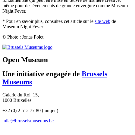
fondamentale qui peut être mise en œuvre de manière créative,
même pour des événements de grande envergure comme Museum
Night Fever.
* Pour en savoir plus, consultez cet article sur le
site web
de
Museum Night Fever.
© Photo : Jonas Polet
(opens
in
new
Open Museum
tab)
Une initiative engagée de
Brussels
Museums
Galerie du Roi, 15,
1000 Bruxelles
+32 (0) 2 512 77 80 (lun-jeu)
julie@brusselsmuseums.be