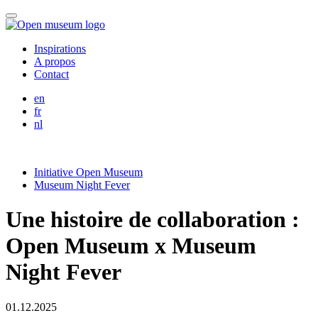
Skip
Menu
to
content
Inspirations
A propos
Contact
English
en
Français
fr
Nederlands
nl
Initiative Open Museum
Museum Night Fever
Une histoire de collaboration :
Open Museum x Museum
Night Fever
01.12.2025